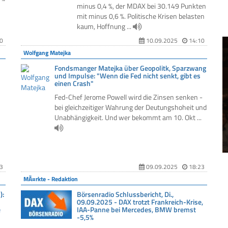
minus 0,4 %, der MDAX bei 30.149 Punkten
mit minus 0,6 %. Politische Krisen belasten
kaum, Hoffnung ...
0
10.09.2025
14:10
Wolfgang Matejka
Fondsmanger Matejka über Geopolitk, Sparzwang
und Impulse: "Wenn die Fed nicht senkt, gibt es
einen Crash"
Fed-Chef Jerome Powell wird die Zinsen senken -
bei gleichzeitiger Wahrung der Deutungshoheit und
Unabhängigkeit. Und wer bekommt am 10. Okt ...
3
09.09.2025
18:23
MÃ¤rkte - Redaktion
):
Börsenradio Schlussbericht, Di.,
09.09.2025 - DAX trotzt Frankreich-Krise,
e
IAA-Panne bei Mercedes, BMW bremst
-5,5%