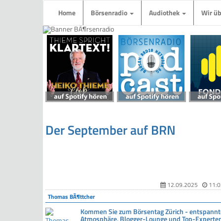
Home
Börsenradio
Audiothek
Wir ü
Der September auf BRN
12.09.2025
11:0
Thomas BÃ¶ttcher
Kommen Sie zum Börsentag Zürich - entspannt
Atmosphäre, Blogger-Lounge und Top-Experte