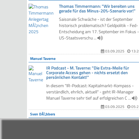
Thomas Timmermann: "Wir bereiten uns
gerade für das Minus-20%-Szenario vor!"
Saisonale Schwäche - ist der September
historisch problematisch? Geldpolitik - Fed-
Entscheidung am 17. September im Fokus -
US-Staatsverschu ...
03.09.2025
13:2
Manuel Taverne
IR Podcast - M. Taverne: "Die Extra-Meile für
Corporate Access gehen - nichts ersetzt den
persönlichen Kontakt!"
In diesem "IR-Podcast: Kapitalmarkt-Kompass -
verständlich, ehrlich, aktuell" - geht IR-Manager
Manuel Taverne sehr tief auf erfolgreichen C ...
03.09.2025
05:2
Sven DÃ¼bbers
Private Assets SE, CEO Sven Dübbers: "Cash ist
King. Von der Bilanzstruktur nicht in die Irre leit
lassen"