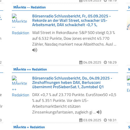
2
05.09.2025
18:19
MÃ¤rkte -- Redaktion
J
,
Börsenradio Schlussbericht, Fr., 05.09.2025 -
!"
Rekorde an der Wall Street, schwacher US-
Arbeitsmarkt, DAX schwächelt -0,7 %,
Wall Street in Rekordlaune: S&P 500 steigt 0,3 %
h
auf 6.532 Punkte, Dow Jones erreicht 45.770
Zähler, Nasdaq markiert neue Allzeithochs. Ausl ...
2
04.09.2025
18:29
MÃ¤rkte ++ Redaktion
Börsenradio Schlussbericht, Do., 04.09.2025 -
Zinshoffnungen heben DAX, Berlusconi
übernimmt ProSiebenSat.1, Zumtobel Q1
e
DAX +0,7 % auf 23.770 Punkte. EuroStoxx50 +0,5
% auf 5.351 Punkte. Vor dem US-
ir
Arbeitsmarktbericht stützen
Zinssenkungsfantasien, zugleich gi ...
3
03.09.2025
18:31
MÃ¤rkte + Redaktion