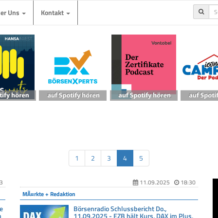
ber Uns
Kontakt
1
2
3
4
5
3
11.09.2025
18:30
MÃ¤rkte + Redaktion
e
Börsenradio Schlussbericht Do.,
n
11.09.2025 - EZB hält Kurs, DAX im Plus,