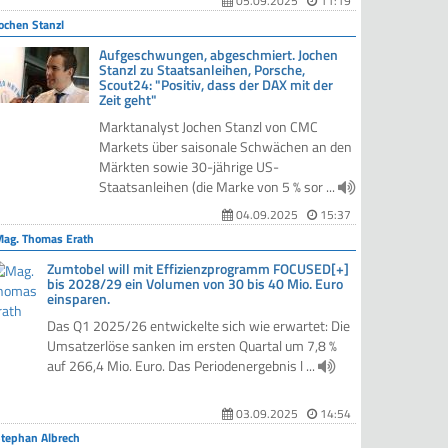
05.09.2025
11:19
ochen Stanzl
Aufgeschwungen, abgeschmiert. Jochen
Stanzl zu Staatsanleihen, Porsche,
Scout24: "Positiv, dass der DAX mit der
Zeit geht"
Marktanalyst Jochen Stanzl von CMC
Markets über saisonale Schwächen an den
Märkten sowie 30-jährige US-
Staatsanleihen (die Marke von 5 % sor ...
04.09.2025
15:37
Mag. Thomas Erath
Zumtobel will mit Effizienzprogramm FOCUSED[+]
bis 2028/29 ein Volumen von 30 bis 40 Mio. Euro
einsparen.
Das Q1 2025/26 entwickelte sich wie erwartet: Die
Umsatzerlöse sanken im ersten Quartal um 7,8 %
auf 266,4 Mio. Euro. Das Periodenergebnis l ...
03.09.2025
14:54
Stephan Albrech