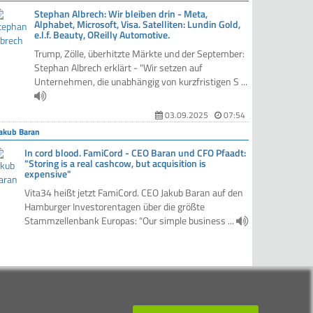
Stephan Albrech: Wir bleiben drin - Meta,
Alphabet, Microsoft, Visa. Satelliten: Lundin Gold,
e.l.f. Beauty, OReilly Automotive.
Trump, Zölle, überhitzte Märkte und der September:
Stephan Albrech erklärt - "Wir setzen auf
Unternehmen, die unabhängig von kurzfristigen S ...
03.09.2025
07:54
Jakub Baran
In cord blood. FamiCord - CEO Baran und CFO Pfaadt:
"Storing is a real cashcow, but acquisition is
expensive"
Vita34 heißt jetzt FamiCord. CEO Jakub Baran auf den
Hamburger Investorentagen über die größte
Stammzellenbank Europas: "Our simple business ...