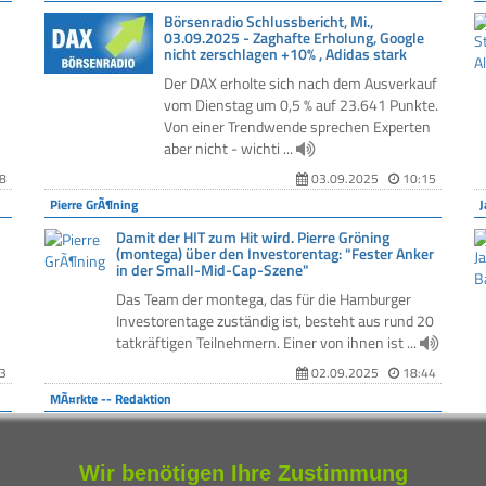
Börsenradio Schlussbericht, Mi.,
03.09.2025 - Zaghafte Erholung, Google
nicht zerschlagen +10% , Adidas stark
Der DAX erholte sich nach dem Ausverkauf
vom Dienstag um 0,5 % auf 23.641 Punkte.
Von einer Trendwende sprechen Experten
aber nicht - wichti ...
8
03.09.2025
10:15
Pierre GrÃ¶ning
Damit der HIT zum Hit wird. Pierre Gröning
(montega) über den Investorentag: "Fester Anker
in der Small-Mid-Cap-Szene"
Das Team der montega, das für die Hamburger
Investorentage zuständig ist, besteht aus rund 20
tatkräftigen Teilnehmern. Einer von ihnen ist ...
3
02.09.2025
18:44
MÃ¤rkte -- Redaktion
Börsenradio Schlussbericht, Di., 02.09.2025 -
en
Servus Sommer, Servus DAX 24.000 - Rekord-
Gold 3.517 USD. SMA -30 %
Wir benötigen Ihre Zustimmung