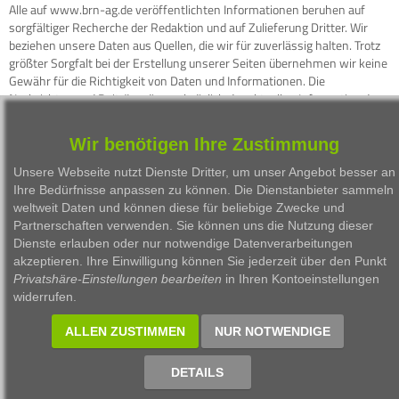
Alle auf www.brn-ag.de veröffentlichten Informationen beruhen auf
sorgfältiger Recherche der Redaktion und auf Zulieferung Dritter. Wir
beziehen unsere Daten aus Quellen, die wir für zuverlässig halten. Trotz
größter Sorgfalt bei der Erstellung unserer Seiten übernehmen wir keine
Gewähr für die Richtigkeit von Daten und Informationen. Die
Nachrichten und Beiträge dienen lediglich der aktuellen Information der
Besucher und stellen keine Aufforderung zum Kauf oder Verkauf von
Wertpapieren dar. Für den Fall, daß www.brn-ag.de unzutreffende
Wir benötigen Ihre Zustimmung
Informationen enthalten sollte, kommt eine Haftung der Redaktion nicht
in Betracht.
Unsere Webseite nutzt Dienste Dritter, um unser Angebot besser an
Ihre Bedürfnisse anpassen zu können. Die Dienstanbieter sammeln
weltweit Daten und können diese für beliebige Zwecke und
Partnerschaften verwenden. Sie können uns die Nutzung dieser
1999 - 2026 Börsen Radio Network AG
Dienste erlauben oder nur notwendige Datenverarbeitungen
akzeptieren. Ihre Einwilligung können Sie jederzeit über den Punkt
Privatshäre-Einstellungen bearbeiten
in Ihren Kontoeinstellungen
widerrufen.
ALLEN ZUSTIMMEN
NUR NOTWENDIGE
DETAILS