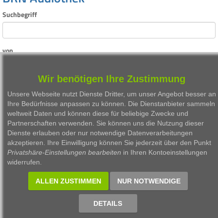
Suchbegriff
von
Wir benötigen Ihre Zustimmung
bis
Unsere Webseite nutzt Dienste Dritter, um unser Angebot besser an
Ihre Bedürfnisse anpassen zu können. Die Dienstanbieter sammeln
weltweit Daten und können diese für beliebige Zwecke und
Partnerschaften verwenden. Sie können uns die Nutzung dieser
suchen
Dienste erlauben oder nur notwendige Datenverarbeitungen
akzeptieren. Ihre Einwilligung können Sie jederzeit über den Punkt
Privatshäre-Einstellungen bearbeiten
in Ihren Kontoeinstellungen
widerrufen.
1999 - 2026 Börsen Radio Network AG
ALLEN ZUSTIMMEN
NUR NOTWENDIGE
DETAILS