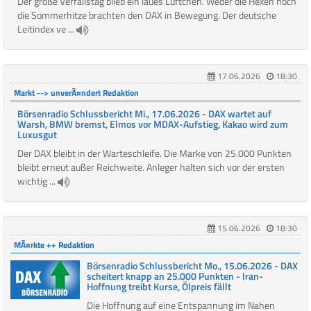
Der große Verfallstag blieb ein laues Lüftchen. Weder die Hexen noch
die Sommerhitze brachten den DAX in Bewegung. Der deutsche
Leitindex ve ...
17.06.2026
18:30
Markt --> unverÃ¤ndert Redaktion
Börsenradio Schlussbericht Mi., 17.06.2026 - DAX wartet auf
Warsh, BMW bremst, Elmos vor MDAX-Aufstieg, Kakao wird zum
Luxusgut
Der DAX bleibt in der Warteschleife. Die Marke von 25.000 Punkten
bleibt erneut außer Reichweite. Anleger halten sich vor der ersten
wichtig ...
15.06.2026
18:30
MÃ¤rkte ++ Redaktion
Börsenradio Schlussbericht Mo., 15.06.2026 - DAX
scheitert knapp an 25.000 Punkten - Iran-
Hoffnung treibt Kurse, Ölpreis fällt
Die Hoffnung auf eine Entspannung im Nahen