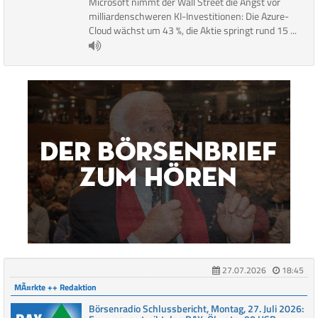
Microsoft nimmt der Wall Street die Angst vor
milliardenschweren KI-Investitionen: Die Azure-
Cloud wächst um 43 %, die Aktie springt rund 15 ...
27.07.2026
18:45
MÃ¤rkte ++ Redaktion
Börsenradio Schlussbericht, Montag, 27. Juli 2026: