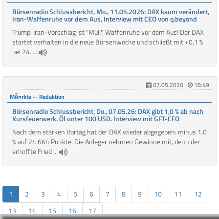
Börsenradio Schlussbericht, Mo., 11.05.2026: DAX kaum verändert,
Iran-Waffenruhe vor dem Aus, Interview mit CEO von q.beyond
Trump: Iran-Vorschlag ist "Müll", Waffenruhe vor dem Aus! Der DAX
startet verhalten in die neue Börsenwoche und schließt mit +0,1 %
bei 24. ...
07.05.2026
18:49
MÃ¤rkte -- Redaktion
Börsenradio Schlussbericht, Do., 07.05.26: DAX gibt 1,0 % ab nach
Kursfeuerwerk. Öl unter 100 USD. Interview mit GFT-CFO
Nach dem starken Vortag hat der DAX wieder abgegeben: minus 1,0
% auf 24.664 Punkte. Die Anleger nehmen Gewinne mit, denn der
erhoffte Fried ...
1
2
3
4
5
6
7
8
9
10
11
12
13
14
15
16
17