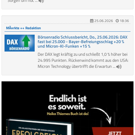
Sorgen um hoc ...
25.06.2026
18:36
MÃ¤rkte ++ Redaktion
Börsenradio Schlussbericht, Do., 25.06.2026: DAX
fast bei 25.000 - Bayer-Befreiungsschlag +20 %
und Micron-KI-Funken +15 %
Der DAX legt kräftig zu und schließt 1,0 % höher bei
24.995 Punkten. Rückenwind kommt aus den USA:
Micron Technology übertrifft die Erwartun ...