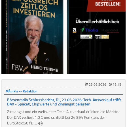
23.06.2026
18:48
MÃ¤rkte -- Redaktion
Börsenradio Schlussbericht, Di., 23.06.2026: Tech-Ausverkauf trifft
DAX - SpaceX, Chipwerte und Zinsangst belasten
Zinsangst und ein weltweiter Tech-Ausverkauf drücken die Märkte.
Der DAX verliert 1,0 % und schließt bei 24.894 Punkten, der
EuroStoxx50 fäl ...