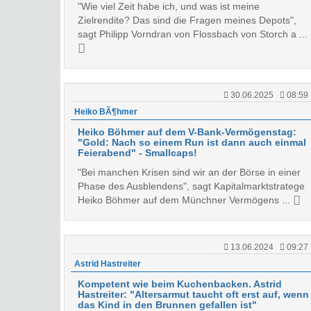
"Wie viel Zeit habe ich, und was ist meine
Zielrendite? Das sind die Fragen meines Depots",
sagt Philipp Vorndran von Flossbach von Storch a ...
30.06.2025
08:59
Heiko BÃ¶hmer
Heiko Böhmer auf dem V-Bank-Vermögenstag:
"Gold: Nach so einem Run ist dann auch einmal
Feierabend" - Smallcaps!
"Bei manchen Krisen sind wir an der Börse in einer
Phase des Ausblendens", sagt Kapitalmarktstratege
Heiko Böhmer auf dem Münchner Vermögens ...
13.06.2024
09:27
Astrid Hastreiter
Kompetent wie beim Kuchenbacken. Astrid
Hastreiter: "Altersarmut taucht oft erst auf, wenn
das Kind in den Brunnen gefallen ist"