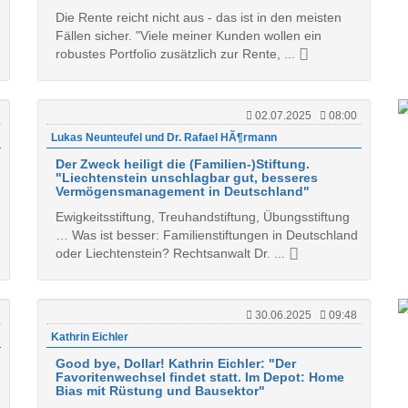
Die Rente reicht nicht aus - das ist in den meisten
Fällen sicher. "Viele meiner Kunden wollen ein
robustes Portfolio zusätzlich zur Rente, ...
02.07.2025
08:00
Lukas Neunteufel und Dr. Rafael HÃ¶rmann
Der Zweck heiligt die (Familien-)Stiftung.
"Liechtenstein unschlagbar gut, besseres
Vermögensmanagement in Deutschland"
Ewigkeitsstiftung, Treuhandstiftung, Übungsstiftung
… Was ist besser: Familienstiftungen in Deutschland
oder Liechtenstein? Rechtsanwalt Dr. ...
30.06.2025
09:48
Kathrin Eichler
Good bye, Dollar! Kathrin Eichler: "Der
Favoritenwechsel findet statt. Im Depot: Home
Bias mit Rüstung und Bausektor"