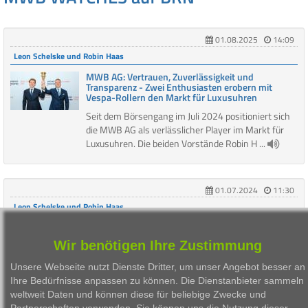
01.08.2025
14:09
Leon Schelske und Robin Haas
MWB AG: Vertrauen, Zuverlässigkeit und
Transparenz - Zwei Enthusiasten erobern mit
Vespa-Rollern den Markt für Luxusuhren
Seit dem Börsengang im Juli 2024 positioniert sich
die MWB AG als verlässlicher Player im Markt für
Luxusuhren. Die beiden Vorstände Robin H ...
01.07.2024
11:30
Leon Schelske und Robin Haas
Das Unternehmen mit Uhrvertrauen. MWB
Watches neu an der Wiener Börse: "Von
Wir benötigen Ihre Zustimmung
Fälschungsdetektiven zu Händlern von
Luxusuhren"
Unsere Webseite nutzt Dienste Dritter, um unser Angebot besser an
Von Fälschungsdetektiven zu Händlern von
Ihre Bedürfnisse anpassen zu können. Die Dienstanbieter sammeln
Luxusuhren: Die beiden Vorstände Leon Schelske
weltweit Daten und können diese für beliebige Zwecke und
und Robin Haas haben ihr Münchner Unternehmen