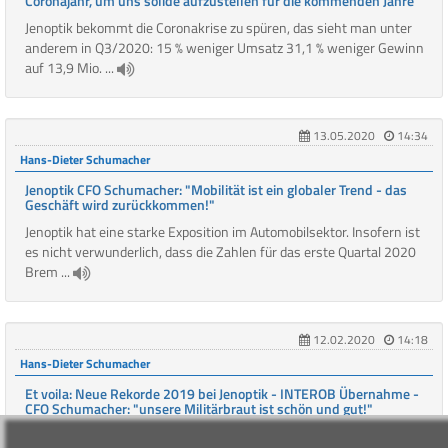
Coronajahr, um uns solide aufzustellen für die kommenden Jahre"
Jenoptik bekommt die Coronakrise zu spüren, das sieht man unter
anderem in Q3/2020: 15 % weniger Umsatz 31,1 % weniger Gewinn
auf 13,9 Mio. ...
13.05.2020
14:34
Hans-Dieter Schumacher
Jenoptik CFO Schumacher: "Mobilität ist ein globaler Trend - das
Geschäft wird zurückkommen!"
Jenoptik hat eine starke Exposition im Automobilsektor. Insofern ist
es nicht verwunderlich, dass die Zahlen für das erste Quartal 2020
Brem ...
12.02.2020
14:18
Hans-Dieter Schumacher
Et voila: Neue Rekorde 2019 bei Jenoptik - INTEROB Übernahme -
CFO Schumacher: "unsere Militärbraut ist schön und gut!"
Der Umsatz bei der Jenoptik AG kletterte 2019 um 2,5 % auf 855 Mio.