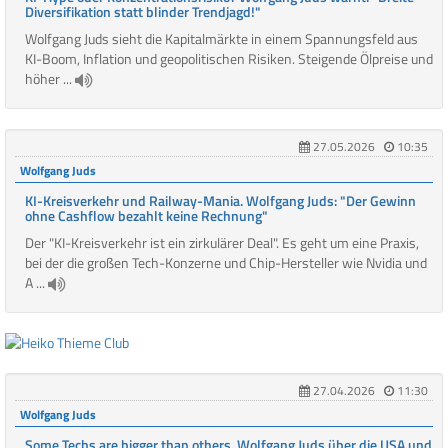
Diversifikation statt blinder Trendjagd!"
Wolfgang Juds sieht die Kapitalmärkte in einem Spannungsfeld aus
KI-Boom, Inflation und geopolitischen Risiken. Steigende Ölpreise und
höher ...
27.05.2026
10:35
Wolfgang Juds
KI-Kreisverkehr und Railway-Mania. Wolfgang Juds: "Der Gewinn
ohne Cashflow bezahlt keine Rechnung"
Der "KI-Kreisverkehr ist ein zirkulärer Deal". Es geht um eine Praxis,
bei der die großen Tech-Konzerne und Chip-Hersteller wie Nvidia und
A ...
27.04.2026
11:30
Wolfgang Juds
Some Techs are bigger than others. Wolfgang Juds über die USA und