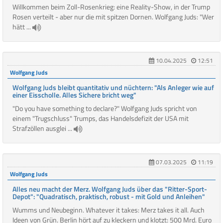
Willkommen beim Zoll-Rosenkrieg: eine Reality-Show, in der Trump
Rosen verteilt - aber nur die mit spitzen Dornen. Wolfgang Juds: "Wer
hätt ...
10.04.2025
12:51
Wolfgang Juds
Wolfgang Juds bleibt quantitativ und nüchtern: "Als Anleger wie auf
einer Eisscholle. Alles Sichere bricht weg"
"Do you have something to declare?" Wolfgang Juds spricht von
einem "Trugschluss" Trumps, das Handelsdefizit der USA mit
Strafzöllen ausglei ...
07.03.2025
11:19
Wolfgang Juds
Alles neu macht der Merz. Wolfgang Juds über das "Ritter-Sport-
Depot": "Quadratisch, praktisch, robust - mit Gold und Anleihen"
Wumms und Neubeginn. Whatever it takes: Merz takes it all. Auch
Ideen von Grün. Berlin hört auf zu kleckern und klotzt: 500 Mrd. Euro