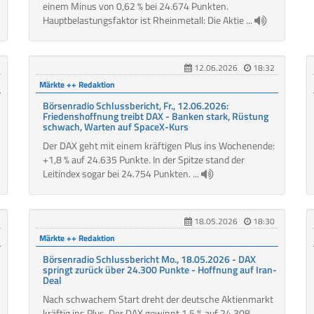
einem Minus von 0,62 % bei 24.674 Punkten.
Hauptbelastungsfaktor ist Rheinmetall: Die Aktie ...
12.06.2026
18:32
Märkte ++ Redaktion
Börsenradio Schlussbericht, Fr., 12.06.2026:
Friedenshoffnung treibt DAX - Banken stark, Rüstung
schwach, Warten auf SpaceX-Kurs
Der DAX geht mit einem kräftigen Plus ins Wochenende:
+1,8 % auf 24.635 Punkte. In der Spitze stand der
Leitindex sogar bei 24.754 Punkten. ...
18.05.2026
18:30
Märkte ++ Redaktion
Börsenradio Schlussbericht Mo., 18.05.2026 - DAX
springt zurück über 24.300 Punkte - Hoffnung auf Iran-
Deal
Nach schwachem Start dreht der deutsche Aktienmarkt
kräftig ins Plus. Der DAX gewinnt 1,5 % auf 24.308