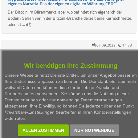
eigenes Narrativ. Das der eigenen digitalen Währung CBDC"
Der Bitcoin im Bärenmarkt, aber wo befindet sich eigentlich der
Boden? Sehen wir in der Bitcoin-Branche derzeit eine Kernschmelze,
oder ist ...
07.09.2022
14:38
Mirco Recksiek
Kryptoexperte Mirco Recksiek (Bitcoin2Go): "Krypto hat das nächste
Wir benötigen Ihre Zustimmung
Level erreicht: nach heißer Luft kommt Risikoasset"
Kryptoexperte Mirco Recksiek betreibt unter dem Namen Bitcoin2Go
Unsere Webseite nutzt Dienste Dritter, um unser Angebot besser an
verschiedene Kanäle zur finanziellen Bildung, speziell im Bereich
Ihre Bedürfnisse anpassen zu können. Die Dienstanbieter sammeln
Kryptoass ...
weltweit Daten und können diese für beliebige Zwecke und
Partnerschaften verwenden. Sie können uns die Nutzung dieser
Dienste erlauben oder nur notwendige Datenverarbeitungen
akzeptieren. Ihre Einwilligung können Sie jederzeit über den Punkt
Privatshäre-Einstellungen bearbeiten
in Ihren Kontoeinstellungen
1
widerrufen.
ALLEN ZUSTIMMEN
NUR NOTWENDIGE