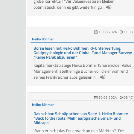
große Korrektur? "Wir Valueinvestoren bleiben
optimistisch, denn es gibt weiterhin gu ...
15.08.2024
11:33
Heiko Böhmer
Börse lesen mit Heiko Böhmer: KI-Unterwerfung,
Geldpsychologie und der Global Fund Manager Survey:
"Keine Panik abzulesen"
Kapitalmarktstratege Heiko Böhmer (Shareholder Value
Management) stellt einige Bücher vor, die er während
seines Frankreichurlaubs gelesen h ...
20.03.2024
08:47
Heiko Böhmer
Das schöne Schnäppchen von Seite 1. Heiko Böhmer:
"Back to the roots: Mehr europäische Small- und
Midcaps"
Wann erlischt das Feuerwerk an den Märkten? "Die