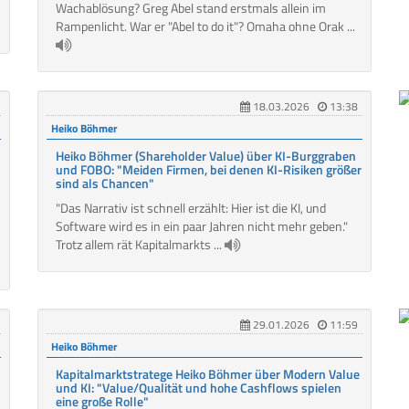
Wachablösung? Greg Abel stand erstmals allein im
Rampenlicht. War er "Abel to do it"? Omaha ohne Orak ...
18.03.2026
13:38
Heiko Böhmer
Heiko Böhmer (Shareholder Value) über KI-Burggraben
und FOBO: "Meiden Firmen, bei denen KI-Risiken größer
sind als Chancen"
"Das Narrativ ist schnell erzählt: Hier ist die KI, und
Software wird es in ein paar Jahren nicht mehr geben."
Trotz allem rät Kapitalmarkts ...
29.01.2026
11:59
Heiko Böhmer
Kapitalmarktstratege Heiko Böhmer über Modern Value
und KI: "Value/Qualität und hohe Cashflows spielen
eine große Rolle"