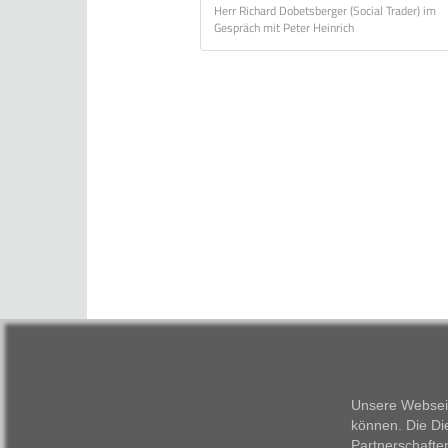
Herr Richard Dobetsberger (Social Trader) im
Gespräch mit Peter Heinrich
Unsere Webseit
können. Die Di
Partnerschafte