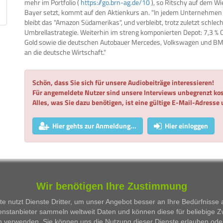
mehr im Portfolio (
https://go.brn-ag.de/10
), so Ritschy auf dem Wi
Bayer setzt, kommt auf den Aktienkurs an. "In jedem Unternehmen i
bleibt das "Amazon Südamerikas", und verbleibt, trotz zuletzt schlec
Umbrellastrategie. Weiterhin im streng komponierten Depot: 7,3 % C
Gold sowie die deutschen Autobauer Mercedes, Volkswagen und BMW
an die deutsche Wirtschaft."
Schön, dass Sie sich für unsere Audiobeiträge interessieren!
Für angemeldete Nutzer sind unsere Interviews unbegrenzt kos
Alles, was Sie dazu benötigen, ist eine gültige E-Mail-Adresse
Hier gehts zur Anmeldung...
Hier einloggen
WKN
Person
Firma
Serie
Wir benötigen Ihre Zustimmung
Besprochene Wertpapiere:
e nutzt Dienste Dritter, um unser Angebot besser an Ihre Bedürfnisse
enstanbieter sammeln weltweit Daten und können diese für beliebige 
WKN
Bezeichnung
n verwenden. Sie können uns die Nutzung dieser Dienste erlauben ode