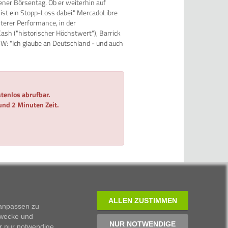
ener Börsentag. Ob er weiterhin auf
st ein Stopp-Loss dabei." MercadoLibre
hterer Performance, in der
ash ("historischer Höchstwert"), Barrick
: "Ich glaube an Deutschland - und auch
tenlos abrufbar.
 und 2 Minuten Zeit.
ALLEN ZUSTIMMEN
 anpassen zu
Zwecke und
ISIN
NUR NOTWENDIGE
r nur notwendige