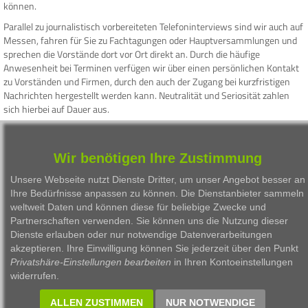
können.
Parallel zu journalistisch vorbereiteten Telefoninterviews sind wir auch auf
Messen, fahren für Sie zu Fachtagungen oder Hauptversammlungen und
sprechen die Vorstände dort vor Ort direkt an. Durch die häufige
Anwesenheit bei Terminen verfügen wir über einen persönlichen Kontakt
zu Vorständen und Firmen, durch den auch der Zugang bei kurzfristigen
Nachrichten hergestellt werden kann. Neutralität und Seriosität zahlen
sich hierbei auf Dauer aus.
Technisch werden alle Interviews und Beiträge auf digitalen Schnittplätzen
bearbeitet, wie sie im Rundfunk eingesetzt werden. Die tontechnische
Bearbeitung umfasst dabei Sprachschnitt (Versprecher, Räuspern,
Wir benötigen Ihre Zustimmung
Atemgeräusch etc.), das Abmischen redaktioneller Teile und O-Töne sowie
Unsere Webseite nutzt Dienste Dritter, um unser Angebot besser an
Pegelbearbeitung, Aufbringen von Dynamikeinheiten und abschließender
Ihre Bedürfnisse anpassen zu können. Die Dienstanbieter sammeln
Merge.
weltweit Daten und können diese für beliebige Zwecke und
Journalistische Ausbildung und Erfahrung, sowie sorgfältige Auswahl und
Partnerschaften verwenden. Sie können uns die Nutzung dieser
Vorbereitung sind unser Handwerkszeug, um erfahrenen Tradern und allen
Dienste erlauben oder nur notwendige Datenverarbeitungen
Börseninteressierten mit einer immer neutralen Berichterstattung direkt
akzeptieren. Ihre Einwilligung können Sie jederzeit über den Punkt
aus der Vorstandsetage, Hintergrundberichten und seriösen Analysen das
Privatshäre-Einstellungen bearbeiten
in Ihren Kontoeinstellungen
Geschehen an der Börse hörbar und verständlich zu machen.
widerrufen.
ALLEN ZUSTIMMEN
NUR NOTWENDIGE