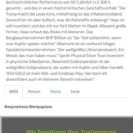
durchschnittlichen Performance von 50 % jährlich (+2.300 %
gesamt) - und das in einem höchst kritischen Geschäftsumfeld. "Der
Trump macht die Leute kirre, mittelfristig ist das inflationstreibend.
Generell bin ich aber bullisch, was die Rohstoffe anbelangt." Haas ist
voll investiert, und das mit nur fünf Werten im Depot. Allesamt große
Firmen, Haas scheut das Risiko mit kleineren. Das
Bergbauunternehmen BHP Billiton ist "der Titel schlechthin, wenn
man Kupfer spielen möchte". Albemarle ist ein weltweit tätiges
Spezialchemieunternehmen: "Der weltgrößte Lithiumproduzent. Ein
Metall, das man haben muss." Sprott Physical Silver Trust investiert
in physische Silberbarren. Newmont Goldcorporation ist der
weltgrößte Goldproduzent, der zudem mit Kupfer und Silber handelt.
"ASA GOLD ist mein Mid- und Smallcap-Play. Hier kann ich
diversifiziert auch im kleineren Bereich mitwirken."
WKN
Person
Firma
Serie
Besprochene Wertpapiere:
WKN
Bezeichnung
ISIN
LS9MLG
wikifolio Industrial Metals Blue
DE000LS9MLG4
Wir benötigen Ihre Zustimmung