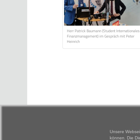
Herr Patrick Baumann (Student Internationales
Finanzmanagement) im Gespräch mit Peter
Heinrich
Unsere Webseit
können. Die Di