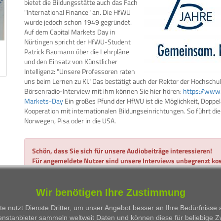
bietet die Bildungsstätte auch das Fach
"International Finance" an. Die HfWU
wurde jedoch schon 1949 gegründet.
Auf dem Capital Markets Day in
Nürtingen spricht der HfWU-Student
Patrick Baumann über die Lehrpläne
und den Einsatz von Künstlicher
Intelligenz: "Unsere Professoren raten
uns beim Lernen zu KI." Das bestätigt auch der Rektor der Hochschule
Börsenradio-Interview mit ihm können Sie hier hören:
https://www
Markets-Day
Ein großes Pfund der HfWU ist die Möglichkeit, Doppe
Kooperation mit internationalen Bildungseinrichtungen. So führt die
Norwegen, Pisa oder in die USA.
Schön, dass Sie sich für unsere Audiobeiträge interessieren!
Für angemeldete Nutzer sind unsere Interviews unbegrenzt kos
Alles, was Sie dazu benötigen, ist eine gültige E-Mail-Adresse
Wir benötigen Ihre Zustimmung
Hier gehts zur Anmeldung...
Hier einloggen
e nutzt Dienste Dritter, um unser Angebot besser an Ihre Bedürfnisse
enstanbieter sammeln weltweit Daten und können diese für beliebige 