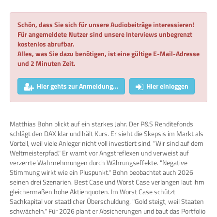
Schön, dass Sie sich für unsere Audiobeiträge interessieren!
Für angemeldete Nutzer sind unsere Interviews unbegrenzt
kostenlos abrufbar.
Alles, was Sie dazu benötigen, ist eine gültige E-Mail-Adresse
und 2 Minuten Zeit.
Hier gehts zur Anmeldung...
Hier einloggen
Matthias Bohn blickt auf ein starkes Jahr. Der P&S Renditefonds
schlägt den DAX klar und hält Kurs. Er sieht die Skepsis im Markt als
Vorteil, weil viele Anleger nicht voll investiert sind. "Wir sind auf dem
Weltmeisterpfad." Er warnt vor Angstreflexen und verweist auf
verzerrte Wahrnehmungen durch Währungseffekte. "Negative
Stimmung wirkt wie ein Pluspunkt." Bohn beobachtet auch 2026
seinen drei Szenarien. Best Case und Worst Case verlangen laut ihm
gleichermaßen hohe Aktienquoten. Im Worst Case schützt
Sachkapital vor staatlicher Überschuldung. "Gold steigt, weil Staaten
schwächeln." Für 2026 plant er Absicherungen und baut das Portfolio