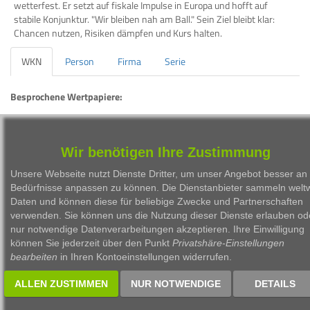
wetterfest. Er setzt auf fiskale Impulse in Europa und hofft auf
stabile Konjunktur. "Wir bleiben nah am Ball." Sein Ziel bleibt klar:
Chancen nutzen, Risiken dämpfen und Kurs halten.
WKN
Person
Firma
Serie
Besprochene Wertpapiere:
WKN
Bezeichnung
ISIN
A0RKXE
PuS Renditefonds
DE000A0RKXE5
Wir benötigen Ihre Zustimmung
Unsere Webseite nutzt Dienste Dritter, um unser Angebot besser an 
Bedürfnisse anpassen zu können. Die Dienstanbieter sammeln weltw
Daten und können diese für beliebige Zwecke und Partnerschaften
verwenden. Sie können uns die Nutzung dieser Dienste erlauben od
nur notwendige Datenverarbeitungen akzeptieren. Ihre Einwilligung
1999 - 2026 Börsen Radio Network AG
können Sie jederzeit über den Punkt
Privatshäre-Einstellungen
bearbeiten
in Ihren Kontoeinstellungen widerrufen.
ALLEN ZUSTIMMEN
NUR NOTWENDIGE
DETAILS