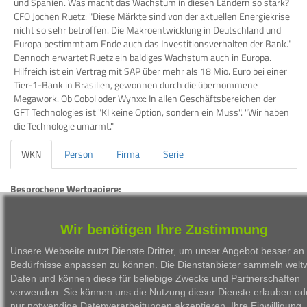
und Spanien. Was macht das Wachstum in diesen Ländern so stark?
CFO Jochen Ruetz: "Diese Märkte sind von der aktuellen Energiekrise
nicht so sehr betroffen. Die Makroentwicklung in Deutschland und
Europa bestimmt am Ende auch das Investitionsverhalten der Bank."
Dennoch erwartet Ruetz ein baldiges Wachstum auch in Europa.
Hilfreich ist ein Vertrag mit SAP über mehr als 18 Mio. Euro bei einer
Tier-1-Bank in Brasilien, gewonnen durch die übernommene
Megawork. Ob Cobol oder Wynxx: In allen Geschäftsbereichen der
GFT Technologies ist "KI keine Option, sondern ein Muss". "Wir haben
die Technologie umarmt."
WKN
Person
Firma
Serie
Besprochene Wertpapiere:
WKN
Bezeichnung
ISIN
Wir benötigen Ihre Zustimmung
580060
GFT TECHNOLOGIES SE
DE0005800601
Unsere Webseite nutzt Dienste Dritter, um unser Angebot besser an 
Bedürfnisse anpassen zu können. Die Dienstanbieter sammeln weltw
Daten und können diese für beliebige Zwecke und Partnerschaften
verwenden. Sie können uns die Nutzung dieser Dienste erlauben od
nur notwendige Datenverarbeitungen akzeptieren. Ihre Einwilligung