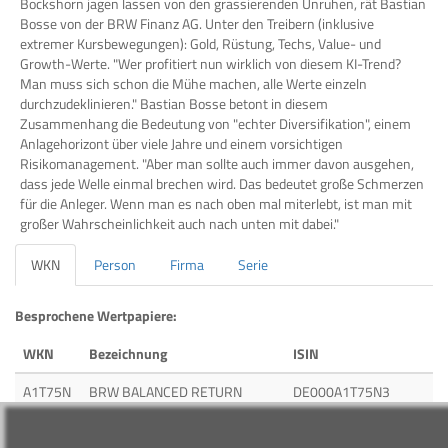
Bockshorn jagen lassen von den grassierenden Unruhen, rät Bastian
Bosse von der BRW Finanz AG. Unter den Treibern (inklusive
extremer Kursbewegungen): Gold, Rüstung, Techs, Value- und
Growth-Werte. "Wer profitiert nun wirklich von diesem KI-Trend?
Man muss sich schon die Mühe machen, alle Werte einzeln
durchzudeklinieren." Bastian Bosse betont in diesem
Zusammenhang die Bedeutung von "echter Diversifikation", einem
Anlagehorizont über viele Jahre und einem vorsichtigen
Risikomanagement. "Aber man sollte auch immer davon ausgehen,
dass jede Welle einmal brechen wird. Das bedeutet große Schmerzen
für die Anleger. Wenn man es nach oben mal miterlebt, ist man mit
großer Wahrscheinlichkeit auch nach unten mit dabei."
WKN
Person
Firma
Serie
Besprochene Wertpapiere:
WKN
Bezeichnung
ISIN
A1T75N
BRW BALANCED RETURN
DE000A1T75N3
A1110J
BRW BALANCED RETURN PLUS
DE000A1110J4