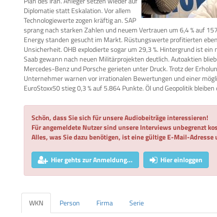
Plan des Iran. Anleger setzen wieder auf
Diplomatie statt Eskalation. Vor allem
Technologiewerte zogen kräftig an. SAP
sprang nach starken Zahlen und neuem Vertrauen um 6,4 % auf 157
Energy standen gesucht im Markt. Rüstungswerte profitierten ebenf
Unsicherheit. OHB explodierte sogar um 29,3 %. Hintergrund ist ein
Saab gewann nach neuen Militärprojekten deutlich. Autoaktien bl
Mercedes-Benz und Porsche gerieten unter Druck. Trotz der Erholung
Unternehmer warnen vor irrationalen Bewertungen und einer mögli
EuroStoxx50 stieg 0,3 % auf 5.864 Punkte. Öl und Geopolitik bleiben
Schön, dass Sie sich für unsere Audiobeiträge interessieren!
Für angemeldete Nutzer sind unsere Interviews unbegrenzt kos
Alles, was Sie dazu benötigen, ist eine gültige E-Mail-Adresse
Hier gehts zur Anmeldung...
Hier einloggen
WKN
Person
Firma
Serie