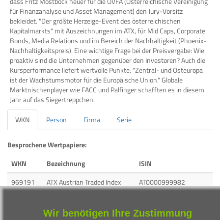
dass Fritz Mostböck heuer für die ÖVFA (Österreichische Vereinigung
für Finanzanalyse und Asset Management) den Jury-Vorsitz
bekleidet. "Der größte Herzeige-Event des österreichischen
Kapitalmarkts" mit Auszeichnungen im ATX, für Mid Caps, Corporate
Bonds, Media Relations und im Bereich der Nachhaltigkeit (Phoenix-
Nachhaltigkeitspreis). Eine wichtige Frage bei der Preisvergabe: Wie
proaktiv sind die Unternehmen gegenüber den Investoren? Auch die
Kursperformance liefert wertvolle Punkte. "Zentral- und Osteuropa
ist der Wachstumsmotor für die Europäische Union." Globale
Marktnischenplayer wie FACC und Palfinger schafften es in diesem
Jahr auf das Siegertreppchen.
WKN
Person
Firma
Serie
Besprochene Wertpapiere:
WKN
Bezeichnung
ISIN
969191
ATX Austrian Traded Index
AT0000999982
A1147K
FACC AG
AT00000FACC2
Wir benötigen Ihre Zustimmung
919964
PALFINGER AG
AT0000758305