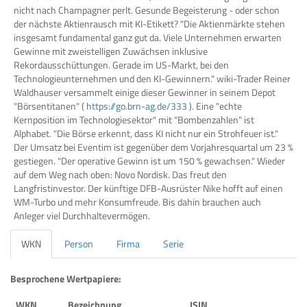
nicht nach Champagner perlt. Gesunde Begeisterung - oder schon
der nächste Aktienrausch mit KI-Etikett? "Die Aktienmärkte stehen
insgesamt fundamental ganz gut da. Viele Unternehmen erwarten
Gewinne mit zweistelligen Zuwächsen inklusive
Rekordausschüttungen. Gerade im US-Markt, bei den
Technologieunternehmen und den KI-Gewinnern." wiki-Trader Reiner
Waldhauser versammelt einige dieser Gewinner in seinem Depot
"Börsentitanen" (
https://go.brn-ag.de/333
). Eine "echte
Kernposition im Technologiesektor" mit "Bombenzahlen" ist
Alphabet. "Die Börse erkennt, dass KI nicht nur ein Strohfeuer ist."
Der Umsatz bei Eventim ist gegenüber dem Vorjahresquartal um 23 %
gestiegen. "Der operative Gewinn ist um 150 % gewachsen." Wieder
auf dem Weg nach oben: Novo Nordisk. Das freut den
Langfristinvestor. Der künftige DFB-Ausrüster Nike hofft auf einen
WM-Turbo und mehr Konsumfreude. Bis dahin brauchen auch
Anleger viel Durchhaltevermögen.
WKN
Person
Firma
Serie
Besprochene Wertpapiere:
WKN
Bezeichnung
ISIN