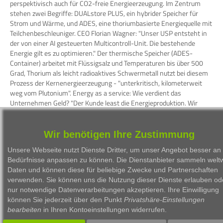
perspektivisch auch für CO2-freie Energieerzeugung. Im Zentrum
stehen zwei Begriffe: DUALstore PLUS, ein hybrider Speicher für
Strom und Wärme, und ADES, eine thoriumbasierte Energiequelle mit
Teilchenbeschleuniger. CEO Florian Wagner: "Unser USP entsteht in
der von einer AI gesteuerten Multicontroll-Unit. Die bestehende
Energie gilt es zu optimieren." Der thermische Speicher (ADES-
Container) arbeitet mit Flüssigsalz und Temperaturen bis über 500
Grad, Thorium als leicht radioaktives Schwermetall nutzt bei diesem
Prozess der Kernenergieerzeugung - "unterkritisch, kilometerweit
weg vom Plutonium". Energy as a service: Wie verdient das
Unternehmen Geld? "Der Kunde least die Energieproduktion. Wir
bauen kein Riesenkraftwerk und auch keine Factory, die Module
produziert. Ebenso wenig errichten wir die Infrastruktur."
Wir benötigen Ihre Zustimmung
WKN
Person
Firma
Serie
Unsere Webseite nutzt Dienste Dritter, um unser Angebot besser an 
Bedürfnisse anpassen zu können. Die Dienstanbieter sammeln weltw
Daten und können diese für beliebige Zwecke und Partnerschaften
verwenden. Sie können uns die Nutzung dieser Dienste erlauben od
nur notwendige Datenverarbeitungen akzeptieren. Ihre Einwilligung
können Sie jederzeit über den Punkt
Privatshäre-Einstellungen
1999 - 2026 Börsen Radio Network AG
bearbeiten
in Ihren Kontoeinstellungen widerrufen.