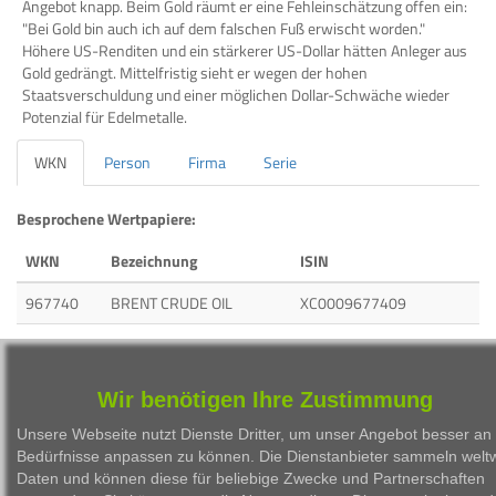
Angebot knapp. Beim Gold räumt er eine Fehleinschätzung offen ein:
"Bei Gold bin auch ich auf dem falschen Fuß erwischt worden."
Höhere US-Renditen und ein stärkerer US-Dollar hätten Anleger aus
Gold gedrängt. Mittelfristig sieht er wegen der hohen
Staatsverschuldung und einer möglichen Dollar-Schwäche wieder
Potenzial für Edelmetalle.
WKN
Person
Firma
Serie
Besprochene Wertpapiere:
WKN
Bezeichnung
ISIN
967740
BRENT CRUDE OIL
XC0009677409
965515
GOLD / US DOLLAR
XC0009655157
965310
SILBER / US DOLLAR
XC0009653103
Wir benötigen Ihre Zustimmung
Unsere Webseite nutzt Dienste Dritter, um unser Angebot besser an 
Bedürfnisse anpassen zu können. Die Dienstanbieter sammeln weltw
Daten und können diese für beliebige Zwecke und Partnerschaften