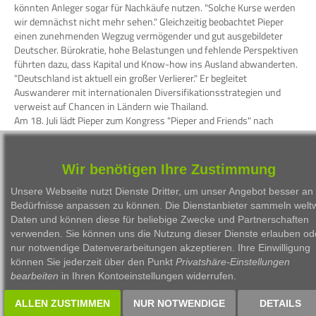
könnten Anleger sogar für Nachkäufe nutzen. "Solche Kurse werden
wir demnächst nicht mehr sehen." Gleichzeitig beobachtet Pieper
einen zunehmenden Wegzug vermögender und gut ausgebildeter
Deutscher. Bürokratie, hohe Belastungen und fehlende Perspektiven
führten dazu, dass Kapital und Know-how ins Ausland abwanderten.
"Deutschland ist aktuell ein großer Verlierer." Er begleitet
Auswanderer mit internationalen Diversifikationsstrategien und
verweist auf Chancen in Ländern wie Thailand.
Am 18. Juli lädt Pieper zum Kongress "Pieper and Friends" nach
München ein.
WKN
Person
Firma
Serie
Wir benötigen Ihre Zustimmung
Unsere Webseite nutzt Dienste Dritter, um unser Angebot besser an 
Bedürfnisse anpassen zu können. Die Dienstanbieter sammeln weltw
Daten und können diese für beliebige Zwecke und Partnerschaften
verwenden. Sie können uns die Nutzung dieser Dienste erlauben od
nur notwendige Datenverarbeitungen akzeptieren. Ihre Einwilligung
1999 - 2026 Börsen Radio Network AG
können Sie jederzeit über den Punkt
Privatshäre-Einstellungen
bearbeiten
in Ihren Kontoeinstellungen widerrufen.
ALLEN ZUSTIMMEN
NUR NOTWENDIGE
DETAILS