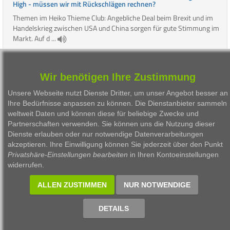
High - müssen wir mit Rückschlägen rechnen?
Themen im Heiko Thieme Club: Angebliche Deal beim Brexit und im
Handelskrieg zwischen USA und China sorgen für gute Stimmung im
Markt. Auf d ...
Wir benötigen Ihre Zustimmung
1
2
3
4
5
6
7
8
9
10
11
12
Unsere Webseite nutzt Dienste Dritter, um unser Angebot besser an
13
14
15
16
17
18
19
20
21
22
Ihre Bedürfnisse anpassen zu können. Die Dienstanbieter sammeln
weltweit Daten und können diese für beliebige Zwecke und
23
Partnerschaften verwenden. Sie können uns die Nutzung dieser
Dienste erlauben oder nur notwendige Datenverarbeitungen
akzeptieren. Ihre Einwilligung können Sie jederzeit über den Punkt
Privatshäre-Einstellungen bearbeiten
in Ihren Kontoeinstellungen
1999 - 2026 Börsen Radio Network AG
widerrufen.
ALLEN ZUSTIMMEN
NUR NOTWENDIGE
DETAILS