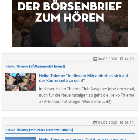
04.03.2020
14:10
Heiko Thieme (BÃ¶rsenmobil Invest)
Heiko Thieme: "In diesem März lohnt es sich auf
der Käuferseite zu sein!"
In dieser Heiko Thieme Club Ausgabe: Jetzt noch mal,
auch für die Neueinsteiger, so geht die Heiko Thieme
3/3-Einkauf-Strategie. Was sollte ...
01.03.2020
15:14
Heiko Thieme (mit Peter Heinrich DAVOS)
Heiko Thieme zu Corona: "Jetzt müssen wir uns