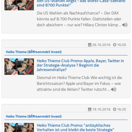
den US-Wahlen Angst - das Worst-Case-Sze­na­rio
sind 8700 Punkte!"
Die US Wahlen als Nachkaufchance? – Der DAX
könnte auf 8.700 Punkte fallen. Glattstellen oder
doch absichern – nur wie? Hillary Clinton kämp ...
26.10.2016
16:50
Heiko Thieme (BÃ¶rsenmobil Invest)
Heiko Thieme Club Promo: Apple, Bayer, Twitter in
der Strategie-Analyse ? Beginnt die
Jahresendrallye?
Diesmal im Heiko Thieme Club: Wie wichtig ist die
Berichtssaison? Apple und Bayer im Fokus – wie
attraktiv sind die Aktien? Twitter rutscht ...
19.10.2016
16:20
Heiko Thieme (BÃ¶rsenmobil Invest)
Heiko Thieme Club Promo: "antizyklisches
Verhalten ist und bleibt die beste Strategie"