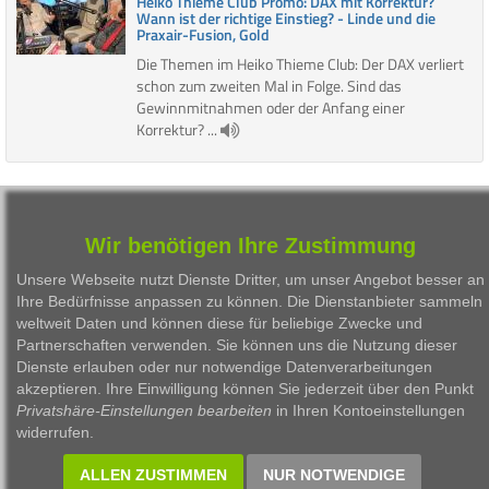
Heiko Thieme Club Promo: DAX mit Korrektur?
Wann ist der richtige Einstieg? - Linde und die
Praxair-Fusion, Gold
Die Themen im Heiko Thieme Club: Der DAX verliert
schon zum zweiten Mal in Folge. Sind das
Gewinnmitnahmen oder der Anfang einer
Korrektur? ...
1
2
3
4
5
6
7
8
9
10
11
12
Wir benötigen Ihre Zustimmung
13
14
15
16
17
18
19
20
21
22
Unsere Webseite nutzt Dienste Dritter, um unser Angebot besser an
23
Ihre Bedürfnisse anpassen zu können. Die Dienstanbieter sammeln
weltweit Daten und können diese für beliebige Zwecke und
Partnerschaften verwenden. Sie können uns die Nutzung dieser
Dienste erlauben oder nur notwendige Datenverarbeitungen
akzeptieren. Ihre Einwilligung können Sie jederzeit über den Punkt
1999 - 2026 Börsen Radio Network AG
Privatshäre-Einstellungen bearbeiten
in Ihren Kontoeinstellungen
widerrufen.
ALLEN ZUSTIMMEN
NUR NOTWENDIGE