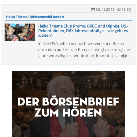
30.11.2016
16:30
Heiko Thieme (BÃ¶rsenmobil Invest)
Heiko Thieme Club Promo: OPEC und Ölpreis, US-
Rekordbörsen, DAX Jahresendrallye - wie geht es
weiter?
In den USA sehen wir nach wie vor einen Rekord
nach dem anderen, in Europa springt eine mögliche
Jahresendrallye bisher nicht an. Kommt das ...