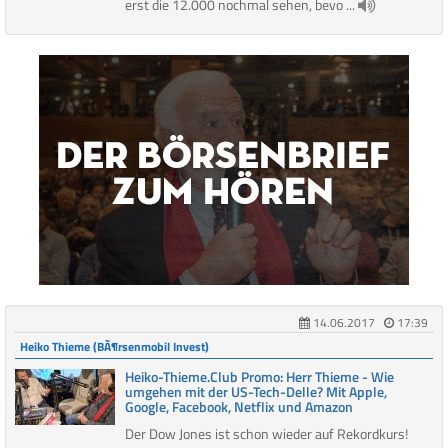
erst die 12.000 nochmal sehen, bevo ...
14.06.2017
17:39
Heiko Thieme (BÃ¶rsenmobil Invest)
Heiko-Thieme.Club Promo: Herr Thieme - Wie
umgehen mit der US-Tech-Delle? Mit Apple,
Google, Facebook, Netflix und Amazon
Der Dow Jones ist schon wieder auf Rekordkurs!