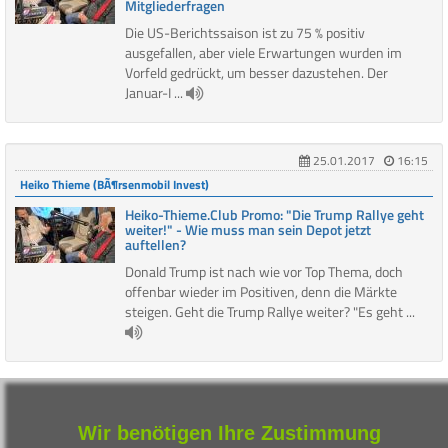
Mitgliederfragen
Die US-Berichtssaison ist zu 75 % positiv
ausgefallen, aber viele Erwartungen wurden im
Vorfeld gedrückt, um besser dazustehen. Der
Januar-I ...
25.01.2017
16:15
Heiko Thieme (BÃ¶rsenmobil Invest)
Heiko-Thieme.Club Promo: "Die Trump Rallye geht
weiter!" - Wie muss man sein Depot jetzt
auftellen?
Donald Trump ist nach wie vor Top Thema, doch
offenbar wieder im Positiven, denn die Märkte
steigen. Geht die Trump Rallye weiter? "Es geht ...
1
2
3
4
5
6
7
8
9
10
11
12
Wir benötigen Ihre Zustimmung