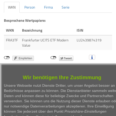
WKN
Person
Firma
Serie
Besprochene Wertpapiere:
WKN
Bezeichnung
ISIN
FRA3TF
Frankfurter UCITS ETF Modern
LU2439874319
Value
Wir benötigen Ihre Zustimmung
1999 - 2026 Börsen Radio Network AG
Unsere Webseite nutzt Dienste Dritter, um unser Angebot besser an 
Bedürfnisse anpassen zu können. Die Dienstanbieter sammeln weltw
Daten und können diese für beliebige Zwecke und Partnerschaften
verwenden. Sie können uns die Nutzung dieser Dienste erlauben od
nur notwendige Datenverarbeitungen akzeptieren. Ihre Einwilligung
können Sie jederzeit über den Punkt
Privatshäre-Einstellungen