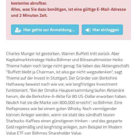
kostenlos abrufbar.
Alles, was Sie dazu benötigen, ist eine gültige E-Mail-Adresse
und 2 Minuten Zeit.
Hier gehts zur Anmeldung...
Hier einloggen
Charles Munger ist gestorben, Warren Buffett tritt zurück. Aber
Kapitalmarktstratege Heiko Böhmer und Börsenaltmeister Heiko
Thieme haben noch lange nicht genug: Sie lieben das Aktiengeschäft.
"Buffett bleibt ja Chairman, ist also gar nicht wegzudenken", sagt
Thieme auf der Invest in Stuttgart. Der Gründer von Berkshire
Hathaway beweist nach wie vor, wie langfristiges Investment
funktioniert. "Bei der Omaha-Haupversammlung laufen Aktionäre
herum, die die Berkshire-A-Aktie für 80 US-Dollar erworben haben.
Neulich hat sie die Marke von 800.000 erreicht", so Böhmer. Eine
Reifeprozess wie bei einem guten Whisky. Noch vermögender
können Anleger werden, wenn sie statt des sündhaft teuren
Starbucks-Kaffees einen günstigeren trinken - und das gesparte
Geld regelmäßig und langfristig anlegen, zum Beispiel im Modern
Value ETF von Böhmes Shareholder Value.