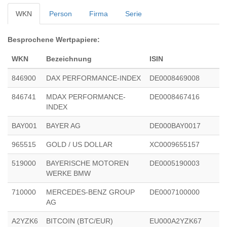
WKN
Person
Firma
Serie
Besprochene Wertpapiere:
WKN
Bezeichnung
ISIN
846900
DAX PERFORMANCE-INDEX
DE0008469008
846741
MDAX PERFORMANCE-
DE0008467416
INDEX
BAY001
BAYER AG
DE000BAY0017
965515
GOLD / US DOLLAR
XC0009655157
519000
BAYERISCHE MOTOREN
DE0005190003
WERKE BMW
710000
MERCEDES-BENZ GROUP
DE0007100000
AG
A2YZK6
BITCOIN (BTC/EUR)
EU000A2YZK67