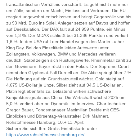
transatlantischen Verhältnis verschärft. Es geht nicht mehr nur
um Zölle, sondern um Macht, Einfluss und Vertrauen. Die EU
reagiert ungewohnt entschlossen und bringt Gegenzölle von bis
zu 93 Mrd. Euro ins Spiel. Anleger setzen auf Davos und hoffen
auf Deeskalation. Der DAX fällt auf 24.959 Punkte, ein Minus
von 1,3 %. Der MDAX schließt bei 31.386 Punkten und verliert
1,6 %. In den USA ruht der Handel wegen des Martin Luther
King Day. Bei den Einzeltiteln leiden Autowerte unter
Zollängsten. Volkswagen, BMW und Mercedes verlieren
deutlich. Stabil zeigen sich Rüstungswerte. Rheinmetall zählt zu
den Gewinnern. Bayer rückt in den Fokus. Der Supreme Court
nimmt den Glyphosat-Fall Durnell an. Die Aktie springt über 7 %.
Die Hoffnung auf ein Grundsatzurteil wächst. Gold steigt auf
4.675 US-Dollar je Unze, Silber zieht auf 94,5 US-Dollar an.
Platin legt ebenfalls zu. Belastend wirken schwächere
Konjunktursignale aus China. Die Wirtschaft wächst 2025 um
5,0 %, verliert aber an Dynamik. Im Interview: Charttechniker
Gregor Bauer, Fondsmanager Maximilian Dreide mit CES-
Einblicken und Börsentag-Veranstalter Dirk Mahnert.
Rohstoffmesse Hamburg, 10.+ 11. April:
Sichern Sie sich Ihre Gratis-Eintrittskarte unter:
https://www.rohstoffmesse-hamburg.de/