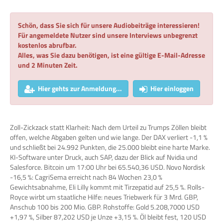
Schön, dass Sie sich für unsere Audiobeiträge interessieren!
Für angemeldete Nutzer sind unsere Interviews unbegrenzt
kostenlos abrufbar.
Alles, was Sie dazu benötigen, ist eine gültige E-Mail-Adresse
und 2 Minuten Zeit.
Hier gehts zur Anmeldung...
Hier einloggen
Zoll-Zickzack statt Klarheit: Nach dem Urteil zu Trumps Zöllen bleibt
offen, welche Abgaben gelten und wie lange. Der DAX verliert -1,1 %
und schließt bei 24.992 Punkten, die 25.000 bleibt eine harte Marke.
KI-Software unter Druck, auch SAP, dazu der Blick auf Nvidia und
Salesforce. Bitcoin um 17:00 Uhr bei 65.540,36 USD. Novo Nordisk
-16,5 %: CagriSema erreicht nach 84 Wochen 23,0 %
Gewichtsabnahme, Eli Lilly kommt mit Tirzepatid auf 25,5 %. Rolls-
Royce wirbt um staatliche Hilfe: neues Triebwerk für 3 Mrd. GBP,
Anschub 100 bis 200 Mio. GBP. Rohstoffe: Gold 5.208,7000 USD
+1,97 %, Silber 87,202 USD je Unze +3,15 %. Öl bleibt fest, 120 USD