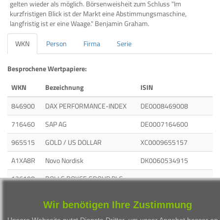
gelten wieder als möglich. Börsenweisheit zum Schluss "Im
kurzfristigen Blick ist der Markt eine Abstimmungsmaschine,
langfristig ist er eine Waage." Benjamin Graham.
WKN
Person
Firma
Serie
Besprochene Wertpapiere:
WKN
Bezeichnung
ISIN
846900
DAX PERFORMANCE-INDEX
DE0008469008
716460
SAP AG
DE0007164600
965515
GOLD / US DOLLAR
XC0009655157
A1XA8R
Novo Nordisk
DK0060534915
136198
ROLLS ROYCE GROUP PLC
858560
Eli Lilly
US5324571083
Wir benötigen Ihre Zustimmung