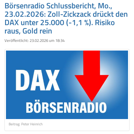
Börsenradio Schlussbericht, Mo.,
23.02.2026: Zoll-Zickzack drückt den
DAX unter 25.000 (-1,1 %). Risiko
raus, Gold rein
Veröffentlicht:
23.02.2026 um 18:34
Beitrag: Peter Heinrich