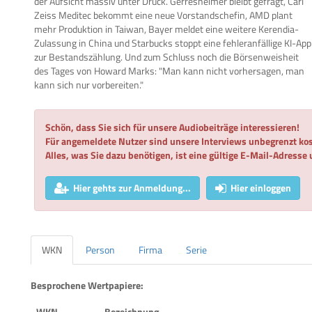
der Aufsicht massiv unter Druck. Gerresheimer bleibt gefragt, Carl
Zeiss Meditec bekommt eine neue Vorstandschefin, AMD plant
mehr Produktion in Taiwan, Bayer meldet eine weitere Kerendia-
Zulassung in China und Starbucks stoppt eine fehleranfällige KI-App
zur Bestandszählung. Und zum Schluss noch die Börsenweisheit
des Tages von Howard Marks: "Man kann nicht vorhersagen, man
kann sich nur vorbereiten."
Schön, dass Sie sich für unsere Audiobeiträge interessieren!
Für angemeldete Nutzer sind unsere Interviews unbegrenzt kos
Alles, was Sie dazu benötigen, ist eine gültige E-Mail-Adresse
Hier gehts zur Anmeldung...
Hier einloggen
WKN
Person
Firma
Serie
Besprochene Wertpapiere:
WKN
Bezeichnung