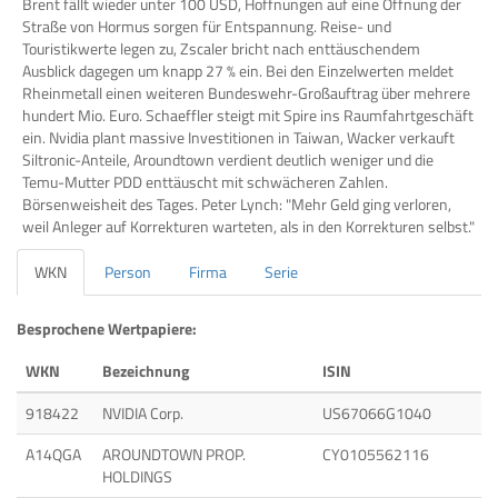
Brent fällt wieder unter 100 USD, Hoffnungen auf eine Öffnung der
Straße von Hormus sorgen für Entspannung. Reise- und
Touristikwerte legen zu, Zscaler bricht nach enttäuschendem
Ausblick dagegen um knapp 27 % ein. Bei den Einzelwerten meldet
Rheinmetall einen weiteren Bundeswehr-Großauftrag über mehrere
hundert Mio. Euro. Schaeffler steigt mit Spire ins Raumfahrtgeschäft
ein. Nvidia plant massive Investitionen in Taiwan, Wacker verkauft
Siltronic-Anteile, Aroundtown verdient deutlich weniger und die
Temu-Mutter PDD enttäuscht mit schwächeren Zahlen.
Börsenweisheit des Tages. Peter Lynch: "Mehr Geld ging verloren,
weil Anleger auf Korrekturen warteten, als in den Korrekturen selbst."
WKN
Person
Firma
Serie
Besprochene Wertpapiere:
WKN
Bezeichnung
ISIN
918422
NVIDIA Corp.
US67066G1040
A14QGA
AROUNDTOWN PROP.
CY0105562116
HOLDINGS